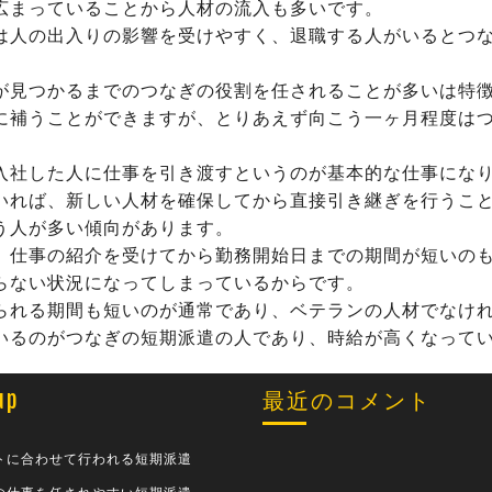
広まっていることから人材の流入も多いです。
は人の出入りの影響を受けやすく、退職する人がいるとつ
が見つかるまでのつなぎの役割を任されることが多いは特
に補うことができますが、とりあえず向こう一ヶ月程度は
入社した人に仕事を引き渡すというのが基本的な仕事にな
いれば、新しい人材を確保してから直接引き継ぎを行うこ
う人が多い傾向があります。
、仕事の紹介を受けてから勤務開始日までの期間が短いの
らない状況になってしまっているからです。
られる期間も短いのが通常であり、ベテランの人材でなけ
いるのがつなぎの短期派遣の人であり、時給が高くなって
up
最近のコメント
トに合わせて行われる短期派遣